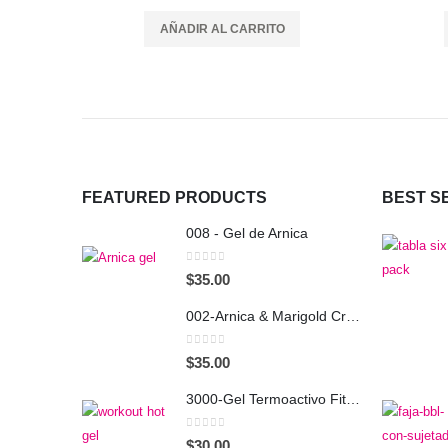
AÑADIR AL CARRITO
SECURE PAYMENTS
FEATURED PRODUCTS
BEST S
008 - Gel de Arnica
0
out of 5
$
35.00
002-Arnica & Marigold Cream
0
out of 5
$
35.00
3000-Gel Termoactivo Fitness 7oz
0
out of 5
$
30.00