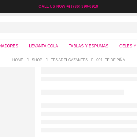
CALL US NOW 📲 (786) 390-0919
NADORES
LEVANTA COLA
TABLAS Y ESPUMAS
GELES Y
HOME
SHOP
TES ADELGAZANTES
001- TE DE PIÑA