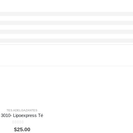
TES ADELGAZANTES
3010- Lipoexpress Té
0
out of 5
$
25.00