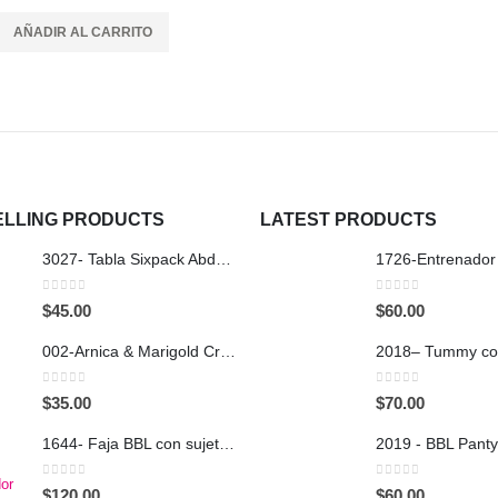
AÑADIR AL CARRITO
POPULAR TAGS
C
A
88
P
ELLING PRODUCTS
LATEST PRODUCTS
(7
E
3027- Tabla Sixpack Abdominal
s
W
0
out of 5
0
out of 5
$
45.00
$
60.00
Mo
002-Arnica & Marigold Cream
0
out of 5
0
out of 5
$
35.00
$
70.00
1644- Faja BBL con sujetador
2019 - BBL Panty 
0
out of 5
0
out of 5
$
120.00
$
60.00